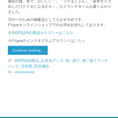
撮影の後、皆で「おいしい！」「イケるじゃん」「基本オトコ
めしだけどクセになるかも～」などランチタイムも盛り上がり
ました。
万が一のための備蓄品としてもおすすめです。
FYgooオンラインショップでのお求めお待ちしております。
※
300円以内の商品カテゴリーはこちら
※FYgooのインスタグラムアカウントは
こちら
Continue reading...
300円以内商品
,
お弁当グッズ
,
使い捨て
,
使い捨てランチ
パック
,
日本製
,
防災備品
recommend