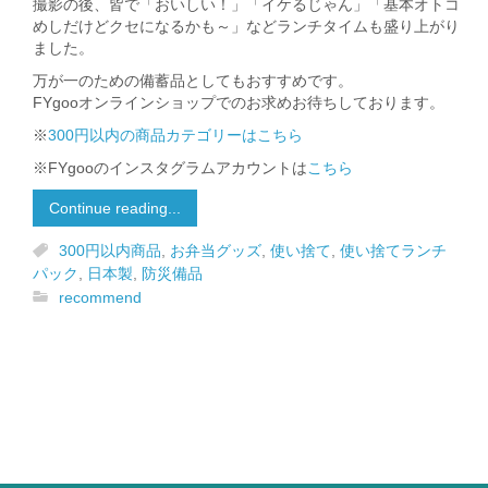
撮影の後、皆で「おいしい！」「イケるじゃん」「基本オトコ
めしだけどクセになるかも～」などランチタイムも盛り上がり
ました。
万が一のための備蓄品としてもおすすめです。
FYgooオンラインショップでのお求めお待ちしております。
※
300円以内の商品カテゴリーはこちら
※FYgooのインスタグラムアカウントは
こちら
Continue reading...
300円以内商品
,
お弁当グッズ
,
使い捨て
,
使い捨てランチ
パック
,
日本製
,
防災備品
recommend