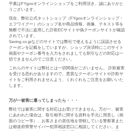
平素はFYgooオンラインショップをご利用頂き、誠にありがと
うございます。
現在、弊社公式ネットショップ（FYgooオンラインショップ・
エフワイグー）のショップ名や商品情報、画像、テキスト等を
無断で不法に盗用した詐欺ECサイトや偽クーポンサイトが確認
されています。
Saving.co.jpなどのサイトでは弊社で使えるように誤認させる
クーポンを記載をしていますが、ショップ決済時にこのサイト
画面やクーポン番号を入力をされましても割引などの対応は一
切できませんのでご注意ください。
これらのサイトは弊社とは一切関係がございません。 詐欺被害
を受ける恐れがありますので、悪質なクーポンサイトや詐欺サ
イトをご利用されませんよう、くれぐれもご注意をお願いいた
します。
万が一被害に遭ってしまったら・・・
弊社では被害に関する対応はお受けできません。万が一、被害
にあわれた場合は、取引相手に関する資料を手元に用意し（画
面のコピー等）、お客さまの居住地を管轄している警察署また
は都道府県警サイバー犯罪相談窓口に相談してください。ま