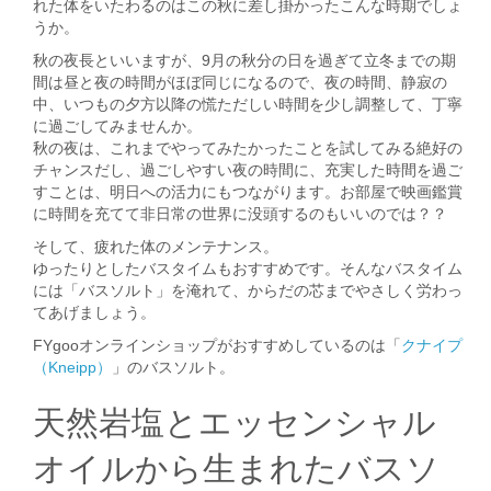
れた体をいたわるのはこの秋に差し掛かったこんな時期でしょ
うか。
秋の夜長といいますが、9月の秋分の日を過ぎて立冬までの期
間は昼と夜の時間がほぼ同じになるので、夜の時間、静寂の
中、いつもの夕方以降の慌ただしい時間を少し調整して、丁寧
に過ごしてみませんか。
秋の夜は、これまでやってみたかったことを試してみる絶好の
チャンスだし、過ごしやすい夜の時間に、充実した時間を過ご
すことは、明日への活力にもつながります。お部屋で映画鑑賞
に時間を充てて非日常の世界に没頭するのもいいのでは？？
そして、疲れた体のメンテナンス。
ゆったりとしたバスタイムもおすすめです。そんなバスタイム
には「バスソルト」を淹れて、からだの芯までやさしく労わっ
てあげましょう。
FYgooオンラインショップがおすすめしているのは「
クナイプ
（Kneipp）
」のバスソルト。
天然岩塩とエッセンシャル
オイルから生まれたバスソ