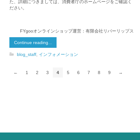
た、詳細につきましては、消費者庁のホームページをご確認く
ださい。
FYgooオンラインショップ運営：有限会社リバーリップス
Continue reading...
blog_staff
,
インフォメーション
←
1
2
3
4
5
6
7
8
9
→