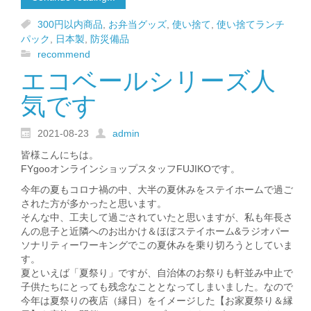
300円以内商品
,
お弁当グッズ
,
使い捨て
,
使い捨てランチ
パック
,
日本製
,
防災備品
recommend
エコベールシリーズ人
気です
2021-08-23
admin
皆様こんにちは。
FYgooオンラインショップスタッフFUJIKOです。
今年の夏もコロナ禍の中、大半の夏休みをステイホームで過ご
された方が多かったと思います。
そんな中、工夫して過ごされていたと思いますが、私も年長さ
んの息子と近隣へのお出かけ＆ほぼステイホーム&ラジオパー
ソナリティーワーキングでこの夏休みを乗り切ろうとしていま
す。
夏といえば「夏祭り」ですが、自治体のお祭りも軒並み中止で
子供たちにとっても残念なこととなってしまいました。なので
今年は夏祭りの夜店（縁日）をイメージした【お家夏祭り＆縁