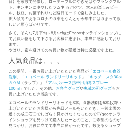
日】を家族で開催し、ローテーブルにやきそばやフランクフル
ト、キンキンに冷やしたラムネ in バケツ、大人の楽しみビー
ル、枝豆、お菓子釣りなど縁日モードで楽しみました。
拡大傾向のあるコロナの収束をなんとか今年中には収まって欲
しいと願うばかりです。
さて、そんな7月下旬～8月中旬はFYgooオンラインショップに
てお買い物をして下さるお客様に恵まれ、本当に感謝しており
ます。
やはり、密を避けてのお買い物が最近は特に必至ですよね。
人気商品は、、、
この期間、一番お買い上げいただいた商品が「
エコベール食器
洗剤
」「
エコベール ランドリーリキッド
」「
キッチニスタ30㎝
５０M
（ラップ）」「
アルボナース携帯用消毒スプレー
100ml
」でした。その他、
お弁当グッズ
や
鬼滅の刃グッズ
もお
買い上げいただき感謝です。
エコベールのランドリーリキッドを3本。食器洗剤を5本お買い
上げいただいたお客様から先日メールをいただき、ー後楽園の
近くの成〇石〇でしばらく見かけなくなったのでFYgooオンラ
インショップを見つけて購入したーとのこと、ご希望のものが
見つかり、お役に立てて本当に良かったです。数あるショップ