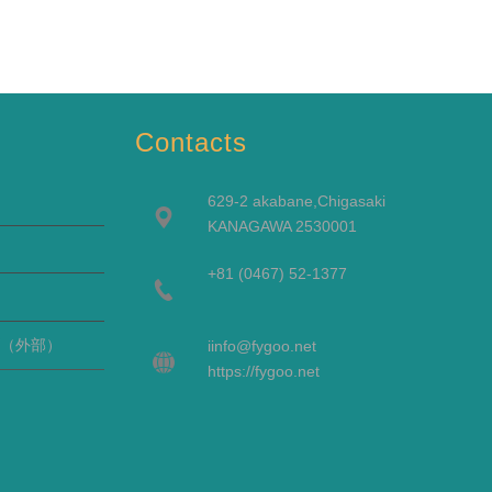
Contacts
629-2 akabane,Chigasaki
KANAGAWA 2530001
+81 (0467) 52-1377
（外部）
i
info@fygoo.net
https://fygoo.net