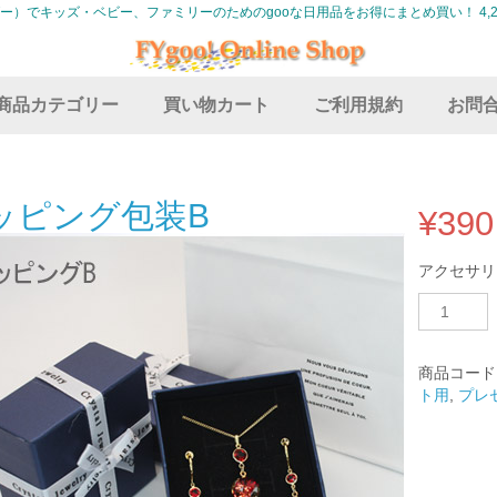
グー）でキッズ・ベビー、ファミリーのためのgooな日用品をお得にまとめ買い！ 4,2
商品カテゴリー
買い物カート
ご利用規約
お問
ッピング包装B
¥
390
アクセサリ
ラ
ッ
ピ
ン
商品コード
グ
ト用
,
プレ
包
装
B
個