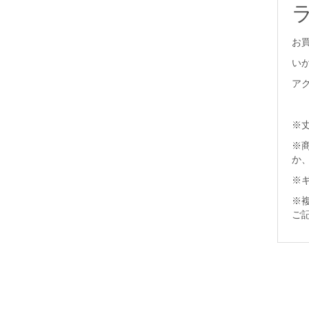
お
い
ア
※
※
か
※
※
ご