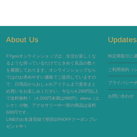
About Us
Update
FYgooオンラインショップは、生活が楽しくな
特定商取引に
るような持っているだけでときめく良品の数々
ご利用規約
（
を展開しております。オンラインショップなら
ではのお求めやすい価格でご提供していますの
プライバシー
で、日用品からおしゃれアイテムまで是非まと
め買いをお楽しみください。今なら4,200円以上
お問い合わせ
で送料無料！（4,200円未満は880円）elena（エ
レナ）小物、アクセサリーや一部の商品は送料
500円です。
LINEのお友達登録で初回10%OFFクーポンプレ
ゼント中！