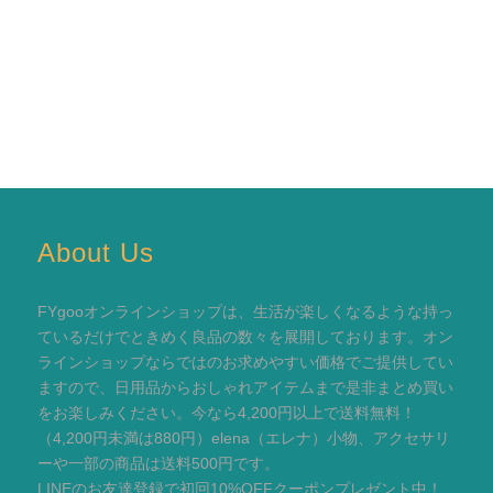
About Us
FYgooオンラインショップは、生活が楽しくなるような持っ
ているだけでときめく良品の数々を展開しております。オン
ラインショップならではのお求めやすい価格でご提供してい
ますので、日用品からおしゃれアイテムまで是非まとめ買い
をお楽しみください。今なら4,200円以上で送料無料！
（4,200円未満は880円）elena（エレナ）小物、アクセサリ
ーや一部の商品は送料500円です。
LINEのお友達登録で初回10%OFFクーポンプレゼント中！