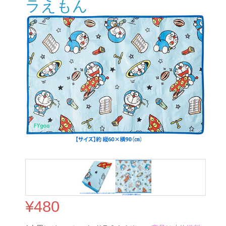
ラえもん
¥
480