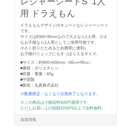
レジャーシートS 1人
用 ドラえもん
ドラえもんデザインのキュートなレジャーシート
です。
サイズは約60×90cmなので大人なら1人用、小さ
なお子様なら2人用としてご使用可能です。
小さく折りたためるため携帯に便利♪
お子様のリュックにもすっぽり入るサイズ。
■サイズ：約900×600mm（60㎝×90㎝）
■素材：ポリエチレン
■容量・重量：80g
■中国製
■製造：丸真株式会社
※数量限定・なくなり次第終了となります。
※この商品は小物送料500円適用です。
ただしお買い上げ総額4200円以上で送料無料。
追加情報