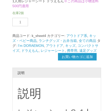
1人用レジャーシート ドラえもん
※この商品は小物送料
500円適用
在庫2個
レ
ジ
ャ
ー
商品コード:
k_sheet4
カテゴリー:
アウトドア系
,
キッ
シ
ズ・ベビー商品
,
ランチグッズ・お弁当箱
,
全ての商品
タ
ー
グ:
I'm DORAEMON
,
アウトドア
,
キッズ
,
コンパクトサ
ト
イズ
,
ドラえもん
,
レジャーシート
,
携帯用
,
遠足グッズ
S
お買い物カゴに追加
1
人
用
説明
ド
ラ
え
説明
も
ん
個