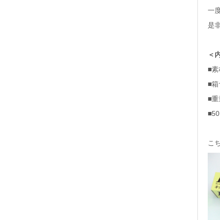
一
是
＜
■
素
■箱
■重
■5
こ