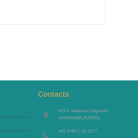
Contacts
629-2 akabane,Chigasaki
KANAGAWA 2530001
+81 (0467) 52-1377