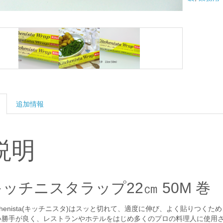
ッ
プ
22
㎝
50m
巻
個
追加情報
説明
ッチニスタラップ22㎝ 50M 巻
tchenista(キッチニスタ)はスッと切れて、適度に伸び、よく貼りつくた
い勝手が良く、レストランやホテルをはじめ多くのプロの料理人に使用