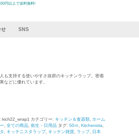
00円以上で送料無料!
合せ
SNS
人も支持する使いやすさ抜群のキッチンラップ。密着
果などに優れています。
:
kich22_wrap1
カテゴリー:
キッチン＆食器類
,
ホーム
ー
,
全ての商品
,
衛生・日用品
タグ:
50ｍ
,
Kitchenista
,
タ
,
キッチニスタラップ
,
キッチン雑貨
,
ラップ
,
日本