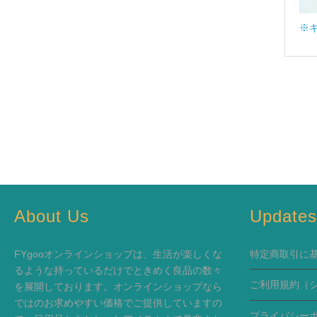
※
About Us
Update
FYgooオンラインショップは、生活が楽しくな
特定商取引に
るような持っているだけでときめく良品の数々
ご利用規約
（
を展開しております。オンラインショップなら
ではのお求めやすい価格でご提供していますの
プライバシー