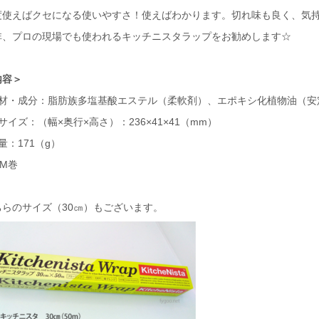
度使えばクセになる使いやすさ！使えばわかります。切れ味も良く、気
非、プロの現場でも使われるキッチニスタラップをお勧めします☆
内容＞
材・成分：脂肪族多塩基酸エステル（柔軟剤）、エポキシ化植物油（安
サイズ：（幅×奥行×高さ）：236×41×41（mm）
量：171（g）
0M巻
ちらのサイズ（30㎝）もございます。