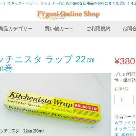
グー）でキッズ・ベビー、ファミリーのためのgooな日用品をお得にまとめ買い！ 4,2
商品カテゴリー
買い物カート
ご利用規約
お問
ッチニスタ ラップ 22㎝
¥
380
m巻
プロの料理
性・保存効
在庫3個
キ
ッ
チ
ニ
商品コード
ス
＆ファミリ
タ
キッチニス
ラ
製
,
業務用