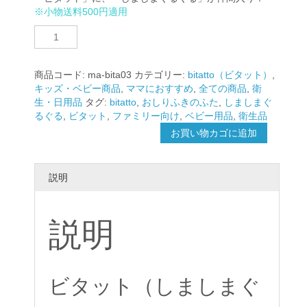
※小物送料500円適用
ビ
タ
ッ
ト
商品コード:
ma-bita03
カテゴリー:
bitatto（ビタット）
,
（し
キッズ・ベビー商品
,
ママにおすすめ
,
全ての商品
,
衛
ま
生・日用品
タグ:
bitatto
,
おしりふきのふた
,
しましまぐ
し
るぐる
,
ビタット
,
ファミリー向け
,
ベビー用品
,
衛生品
ま
お買い物カゴに追加
ぐ
る
ぐ
説明
る）
個
説明
ビタット（しましまぐ