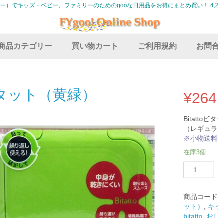
グー）でキッズ・ベビー、ファミリーのためのgooな日用品をお得にまとめ買い！ 4,2
商品カテゴリー
買い物カート
ご利用規約
お問
タット（黄緑）
¥
264
Bitat
（レギュラ
※小物送料
在庫3個
ビ
タ
ッ
ト
商品コード
（黄
ット）
,
キ
緑）
bitatto
,
お