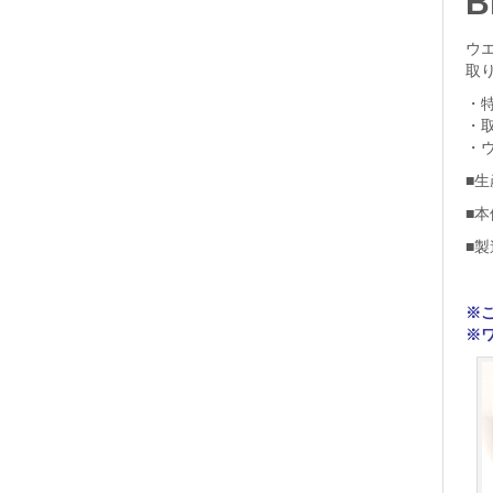
B
ウ
取
・
・
・
■
■
■製
※
※