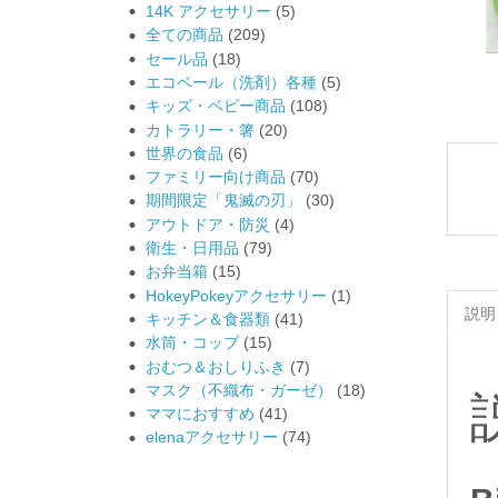
14K アクセサリー
(5)
全ての商品
(209)
セール品
(18)
エコベール（洗剤）各種
(5)
キッズ・ベビー商品
(108)
カトラリー・箸
(20)
世界の食品
(6)
ファミリー向け商品
(70)
期間限定「鬼滅の刃」
(30)
アウトドア・防災
(4)
衛生・日用品
(79)
お弁当箱
(15)
HokeyPokeyアクセサリー
(1)
説明
キッチン＆食器類
(41)
水筒・コップ
(15)
おむつ＆おしりふき
(7)
マスク（不織布・ガーゼ）
(18)
ママにおすすめ
(41)
elenaアクセサリー
(74)