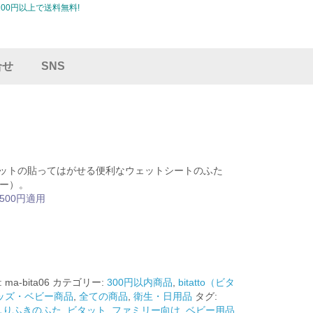
00円以上で送料無料!
合せ
SNS
toビタットの貼ってはがせる便利なウェットシートのふた
ー）。
500円適用
:
ma-bita06
カテゴリー:
300円以内商品
,
bitatto（ビタ
ッズ・ベビー商品
,
全ての商品
,
衛生・日用品
タグ:
しりふきのふた
,
ビタット
,
ファミリー向け
,
ベビー用品
,