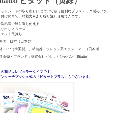
itatto ビタット（黄緑）
エットシートの取り出し口に付けて使う便利なプラスチック製のフタ。
り付け簡単で、粘着力もあり繰り返し使用できます。
特殊粘着で繰り返し使える
取り出しスムーズ
ウェット長持ち
生産国：日本（日本製）
本体－PP（韓国製）、粘着部－ウレタン系エラストマー（日本製）
造販売・ブランド：株式会社ビタットジャパン（Bitatto）
この商品はレギュラータイプです。
ワンタッチプッシュ式の「
ビタットプラス
」もございます。