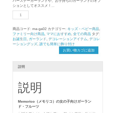
バースデーガーランドや、お手持ちのガーランドのオプ
ションとしてオススメ！...
Memorico
ガ
ー
ラ
商品コード:
ma-ga02
カテゴリー:
キッズ・ベビー商品
,
ン
ファミリー向け商品
,
ママにおすすめ
,
全ての商品
タグ:
ド
お誕生日
,
ガーランド
,
デコレーションアイテム
,
デコレ
ミ
ーショングッズ
,
誰でも簡単に飾り付け
ニ
お買い物カゴに追加
・
フ
ル
説明
ー
ツ
個
説明
Memorico（メモリコ）の女の子向けガーラン
ド・フルーツ