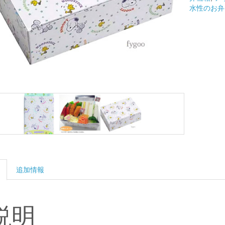
当
水性のお弁
箱
折
箱
ス
ヌ
ー
ピ
ー
個
追加情報
説明