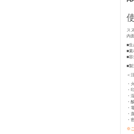
ス
内
■
■
■
■
＜
・
・
・
・
・
・
・
※