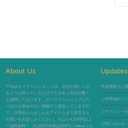
About Us
Update
FYgooオンラインショップは、生活が楽しくな
特定商取引に
るような持っているだけでときめく良品の数々
ご利用規約
（
を展開しております。オンラインショップなら
ではのお求めやすい価格でご提供していますの
プライバシー
で、日用品からおしゃれアイテムまで是非まと
め買いをお楽しみください。今なら4,200円以上
お問い合わせ
で送料無料！（4,200円未満は880円）elena（エ