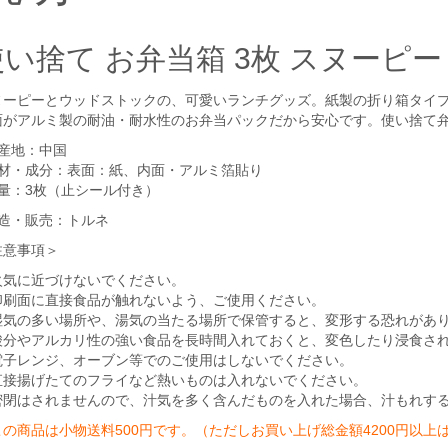
使い捨て お弁当箱 3枚 スヌーピー
ヌーピーとウッドストックの、可愛いランチグッズ。紙製の折り箱タイ
面がアルミ製の耐油・耐水性のお弁当パックだから安心です。使い捨て
生産地：中国
素材・成分：表面：紙、内面・アルミ箔貼り
容量：3枚（止シール付き）
製造・販売：トルネ
注意事項＞
火気に近づけないでください。
印刷面に直接食品が触れないよう、ご使用ください。
湿気の多い場所や、湯気の当たる場所で保管すると、変形する恐れがあ
酸分やアルカリ性の強い食品を長時間入れておくと、変色したり浸食さ
電子レンジ、オーブン等でのご使用はしないでください。
直接揚げたてのフライなど熱いものは入れないでください。
密閉はされませんので、汁気を多く含んだものを入れた場合、汁もれす
この商品は小物送料500円です。（ただしお買い上げ総金額4200円以上