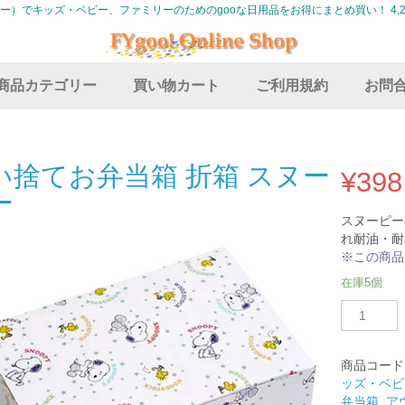
グー）でキッズ・ベビー、ファミリーのためのgooな日用品をお得にまとめ買い！ 4,2
商品カテゴリー
買い物カート
ご利用規約
お問
い捨てお弁当箱 折箱 スヌー
¥
398
ー
スヌーピー
れ耐油・耐
※この商品
在庫5個
使
い
捨
て
商品コード
お
ッズ・ベビ
弁
弁当箱
,
ア