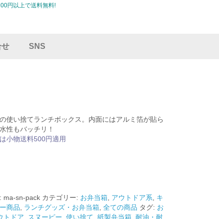
00円以上で送料無料!
合せ
SNS
の使い捨てランチボックス。内面にはアルミ箔が貼ら
水性もバッチリ！
は小物送料500円適用
:
ma-sn-pack
カテゴリー:
お弁当箱
,
アウトドア系
,
キ
ー商品
,
ランチグッズ・お弁当箱
,
全ての商品
タグ:
お
ウトドア
,
スヌーピー
,
使い捨て
,
紙製弁当箱
,
耐油・耐