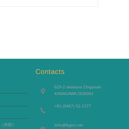
Contacts
629-2 akabane,Chigasaki
KANAGAWA 2530001
+81 (0467) 52-1377
（外部）
i
info@fygoo.net