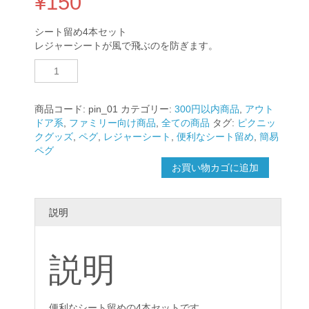
¥
150
シート留め4本セット
レジャーシートが風で飛ぶのを防ぎます。
シ
ー
ト
留
商品コード:
pin_01
カテゴリー:
300円以内商品
,
アウト
め
ドア系
,
ファミリー向け商品
,
全ての商品
タグ:
ピクニッ
4
クグッズ
,
ペグ
,
レジャーシート
,
便利なシート留め
,
簡易
本
ペグ
（杭）
お買い物カゴに追加
個
説明
説明
便利なシート留めの4本セットです。