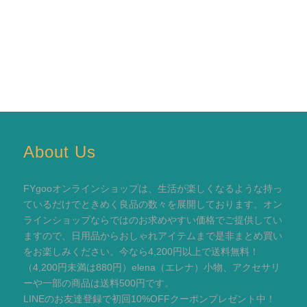
About Us
FYgooオンラインショップは、生活が楽しくなるような持っ
ているだけでときめく良品の数々を展開しております。オン
ラインショップならではのお求めやすい価格でご提供してい
ますので、日用品からおしゃれアイテムまで是非まとめ買い
をお楽しみください。今なら4,200円以上で送料無料！
（4,200円未満は880円）elena（エレナ）小物、アクセサリ
ーや一部の商品は送料500円です。
LINEのお友達登録で初回10%OFFクーポンプレゼント中！