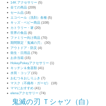
14K アクセサリー
(5)
全ての商品
(209)
セール品
(18)
エコベール（洗剤）各種
(5)
キッズ・ベビー商品
(108)
カトラリー・箸
(20)
世界の食品
(6)
ファミリー向け商品
(70)
期間限定「鬼滅の刃」
(30)
アウトドア・防災
(4)
衛生・日用品
(79)
お弁当箱
(15)
HokeyPokeyアクセサリー
(1)
キッチン＆食器類
(41)
水筒・コップ
(15)
おむつ＆おしりふき
(7)
マスク（不織布・ガーゼ）
(18)
ママにおすすめ
(41)
elenaアクセサリー
(74)
鬼滅の刃 Ｔシャツ（白）