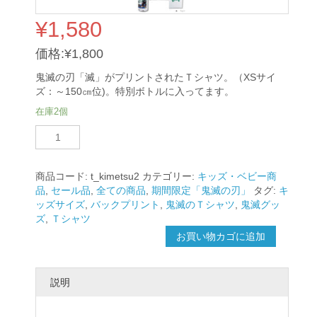
¥
1,580
価格:
¥
1,800
鬼滅の刃「滅」がプリントされたＴシャツ。（XSサイ
ズ：～150㎝位)。特別ボトルに入ってます。
在庫2個
鬼
滅
の
刃
商品コード:
t_kimetsu2
カテゴリー:
キッズ・ベビー商
Ｔ
品
,
セール品
,
全ての商品
,
期間限定「鬼滅の刃」
タグ:
キ
シ
ッズサイズ
,
バックプリント
,
鬼滅のＴシャツ
,
鬼滅グッ
ャ
ズ
,
Ｔシャツ
ツ
お買い物カゴに追加
（白）
個
説明