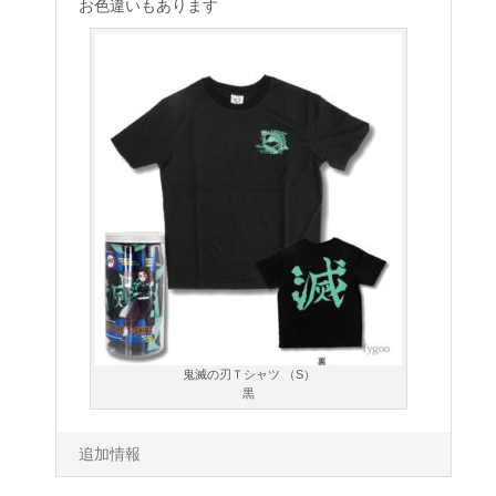
お色違いもあります
鬼滅の刃Ｔシャツ （S）
黒
追加情報