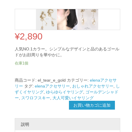
¥
2,890
人気NO.1カラー。シンプルなデザインと品のあるゴール
ドがお顔周りを華やかに。
在庫1個
Tear
jewel
商品コード:
el_tear_e_gold
カテゴリー:
elenaアクセサ
イ
リー
タグ:
elenaアクセサリー
,
おしゃれアクセサリー
,
し
ヤ
ずくイヤリング
,
ゆらゆらイヤリング
,
ゴールデンシャド
リ
ー
,
スワロフスキー
,
大人可愛いイヤリング
ン
お買い物カゴに追加
グ
(ゴ
ー
説明
ル
ド)