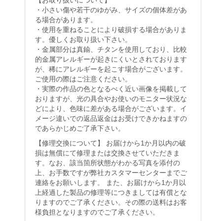
【お取り扱いについて】
・小さい傷や若干のゆがみ、サイズの個体差があ
る場合があります。
・使用を重ねることにより破損する場合がありま
す。優しくお取り扱い下さい。
・金属部分は真鍮、チタンを使用しており、比較
的金属アレルギーが起きにくいとされております
が、稀にアレルギーを起こす場合がございます。
ご使用の際はご注意ください。
・実際の作品の色となるべく近い画像を掲載して
おりますが、光の具合やお使いのモニター状況な
どにより、色味に差がある場合がございます。イ
メージ違いでの返品返金はお受けできかねますの
であらかじめご了承下さい。
【修理交換について】 お届けから1か月以内の破
損は無償にて修理または交換させていただきま
す。なお、該当箇所状態がわかる写真を添付の
上、お手数ですが弊社カスタマーセンターまでご
連絡をお願いします。 また、お届けから1か月以
上経過した製品の修理等につきましては有償とな
りますのでご了承ください。その際の送料はお客
様負担となりますのでご了承ください。