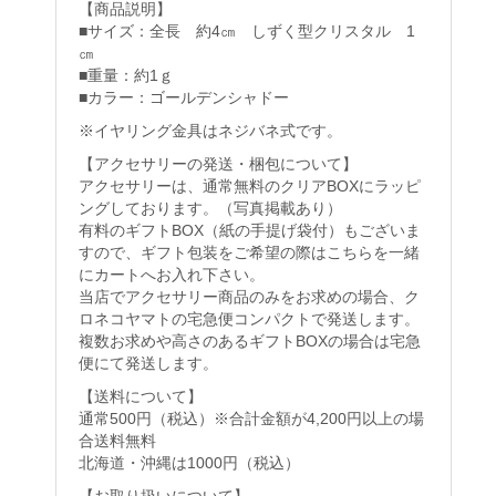
【商品説明】
■サイズ：全長 約4㎝ しずく型クリスタル 1
㎝
■重量：約1ｇ
■カラー：ゴールデンシャドー
※イヤリング金具はネジバネ式です。
【アクセサリーの発送・梱包について】
アクセサリーは、通常無料のクリアBOXにラッピ
ングしております。（写真掲載あり）
有料のギフトBOX（紙の手提げ袋付）もございま
すので、ギフト包装をご希望の際はこちらを一緒
にカートへお入れ下さい。
当店でアクセサリー商品のみをお求めの場合、ク
ロネコヤマトの宅急便コンパクトで発送します。
複数お求めや高さのあるギフトBOXの場合は宅急
便にて発送します。
【送料について】
通常500円（税込）※合計金額が4,200円以上の場
合送料無料
北海道・沖縄は1000円（税込）